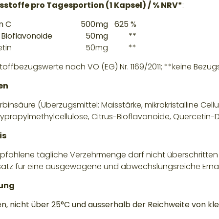
sstoffe pro Tagesportion (1 Kapsel) / % NRV*
:
n C
500mg
625 %
-Bioflavonoide
50mg
**
tin
50mg
**
toffbezugswerte nach VO (EG) Nr. 1169/2011; **keine Bez
en
binsäure (Überzugsmittel: Maisstärke, mikrokristalline Cellu
ypropylmethylcellulose, Citrus-Bioflavonoide, Quercetin-
is
pfohlene tägliche Verzehrmenge darf nicht überschritte
rsatz für eine ausgewogene und abwechslungsreiche Ernä
ung
n, nicht über 25°C und ausserhalb der Reichweite von kle