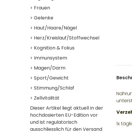
> Frauen
> Gelenke
> Haut/Haare/Nägel
> Herz/Kreislauf/Stoffwechsel
> Kognition & Fokus
> Immunsystem
> Magen/Darm
Besch
> Sport/Gewicht
> Stimmung/Schlaf
Nahrun
> Zellvitalität
unters
Dieser Artikel liegt aktuell in der
Verze
hochdosierten EU-Edition vor
und ist regulatorisch
1x tägl
ausschliesslich für den Versand