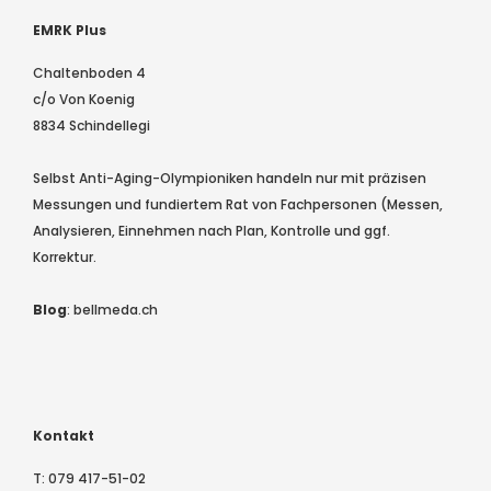
EMRK Plus
Chaltenboden 4
c/o Von Koenig
8834 Schindellegi
Selbst Anti-Aging-Olympioniken handeln nur mit präzisen
Messungen und fundiertem Rat von Fachpersonen (Messen,
Analysieren, Einnehmen nach Plan, Kontrolle und ggf.
Korrektur.
Blog
:
bellmeda.ch
Kontakt
T:
079 417-51-02