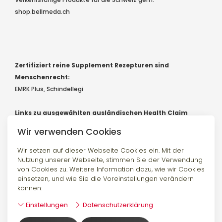
shop.bellmeda.ch
Zertifiziert reine Supplement Rezepturen sind
Menschenrecht:
EMRK Plus, Schindellegi
Links zu ausgewählten ausländischen Health Claim
Registern und Forschung:
Wir verwenden Cookies
EU Healthclaim Register
Canada LNHPD Database
Australia Foodstandards
Wir setzen auf dieser Webseite Cookies ein. Mit der
Nutzung unserer Webseite, stimmen Sie der Verwendung
USA Pubmed
von Cookies zu. Weitere Information dazu, wie wir Cookies
England NutraIngredients
einsetzen, und wie Sie die Voreinstellungen verändern
können:
Einstellungen
Datenschutzerklärung