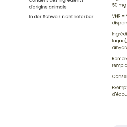
Contient des ingrédients
50 mg 
d'origine animale
VNR = V
In der Schweiz nicht lieferbar
dispon
Ingréd
laque)
dihydr
Remarq
rempla
Conser
Exempt
d'écou