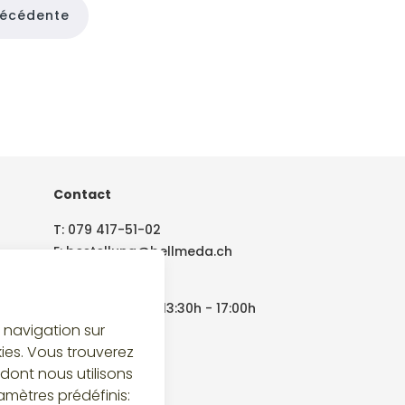
récédente
Contact
T:
079 417-51-02
E:
bestellung@bellmeda.ch
lundi - vendredi
08:00h - 12:00h | 13:30h - 17:00h
a navigation sur
kies. Vous trouverez
dont nous utilisons
amètres prédéfinis: