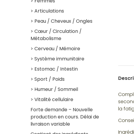
> Femmes
> Articulations
> Peau / Cheveux / Ongles
> Cœur / Circulation /
Métabolisme
> Cerveau / Mémoire
> Système immunitaire
> Estomac / Intestin
Descri
> Sport / Poids
> Humeur / Sommeil
Complé
> Vitalité cellulaire
second
la fati
Forte demande – Nouvelle
production en cours. Délai de
Conseil
livraison variable
Ingréd