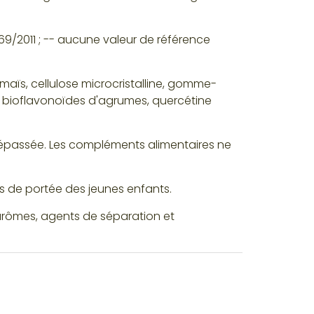
1169/2011 ; -- aucune valeur de référence
aïs, cellulose microcristalline, gomme-
, bioflavonoïdes d'agrumes, quercétine
épassée. Les compléments alimentaires ne
s de portée des jeunes enfants.
t arômes, agents de séparation et