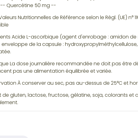
-- Quercétine 50 mg --
aleurs Nutritionnelles de Référence selon le Règl. (UE) n° 
ible
ients Acide L-ascorbique (agent d'enrobage : amidon de m
, enveloppe de la capsule : hydroxypropylméthylcellulose
atée.
ue La dose journalière recommandée ne doit pas être d
cent pas une alimentation équilibrée et variée.
vation À conserver au sec, pas au-dessus de 25°C et hor
 de gluten, lactose, fructose, gélatine, soja, colorants e
lement.