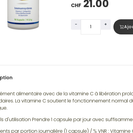
21.00
CHF
-
+
Ajo
ption
ment alimentaire avec de la vitamine C à libération pro
aires. La vitamine C soutient le fonctionnement normal d
gue.
s d'utilisation Prendre 1 capsule par jour avec suffisammen
ients par portion journalière (1 capsule) / % VNR : Vitam