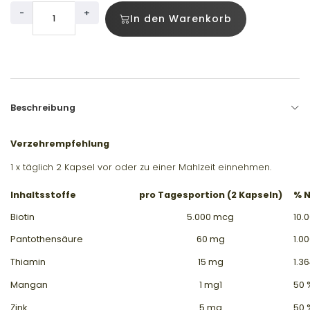
-
+
In den Warenkorb
Beschreibung
Verzehrempfehlung
1 x täglich 2 Kapsel vor oder zu einer Mahlzeit einnehmen.
Inhaltsstoffe
pro Tagesportion (2 Kapseln)
% 
Biotin
5.000 mcg
10.
Pantothensäure
60 mg
1.0
Thiamin
15 mg
1.3
Mangan
1 mg1
50 
Zink
5 mg
50 