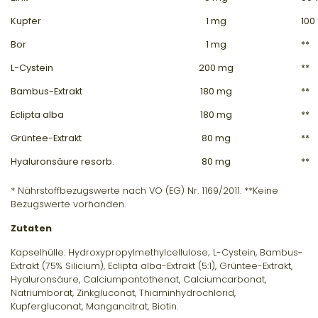
Kupfer
1 mg
100
Bor
1 mg
**
L-Cystein
200 mg
**
Bambus-Extrakt
180 mg
**
Eclipta alba
180 mg
**
Grüntee-Extrakt
80 mg
**
Hyaluronsäure resorb.
80 mg
**
* Nährstoffbezugswerte nach VO (EG) Nr. 1169/2011. **Keine
Bezugswerte vorhanden.
Zutaten
Kapselhülle: Hydroxypropylmethylcellulose; L-Cystein, Bambus-
Extrakt (75% Silicium), Eclipta alba-Extrakt (5:1), Grüntee-Extrakt,
Hyaluronsäure, Calciumpantothenat, Calciumcarbonat,
Natriumborat, Zinkgluconat, Thiaminhydrochlorid,
Kupfergluconat, Mangancitrat, Biotin.