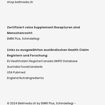
shop.bellmeda.ch
Zertifiziert reine Supplement Rezepturen sind
Menschenrecht:
EMRK Plus, Schindellegi
Links zu ausgewählten ausländischen Health Claim
Registern und Forschung:
EU Healthclaim Register
Canada LNHPD Database
Australia Foodstandards
USA Pubmed
England NutraIngredients
© 2024 Bellmeda.ch by EMRK Plus, Schindellegi -