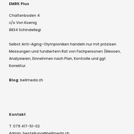
EMRK Plus
Chaltenboden 4
c/o Von Koenig
8834 Schindellegi
Selbst Anti-Aging-Olympioniken handeln nur mit präzisen
Messungen und fundiertem Rat von Fachpersonen (Messen,
Analysieren, Einnehmen nach Plan, Kontrolle und ggf.
Korrektur.
Blog
:
bellmeda.ch
Kontakt
T:
079 417-51-02
Admin:
bestellung@bellmeda.ch