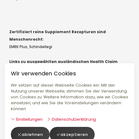
Zertifiziert reine Supplement Rezepturen sind
Menschenrecht:
EMRK Plus, Schindellegi
Links zu ausgewählten ausländischen Health Claim
Registern und Forschung:
Wir verwenden Cookies
EU Healthclaim Register
Canada LNHPD Database
Australia Foodstandards
Wir setzen auf dieser Webseite Cookies ein. Mit der
Nutzung unserer Webseite, stimmen Sie der Verwendung
USA Pubmed
von Cookies zu. Weitere Information dazu, wie wir Cookies
England NutraIngredients
einsetzen, und wie Sie die Voreinstellungen verändern
können:
Einstellungen
Datenschutzerklärung
© 2024 Bellmeda.ch by EMRK Plus, Schindellegi -
ablehnen
akzeptieren