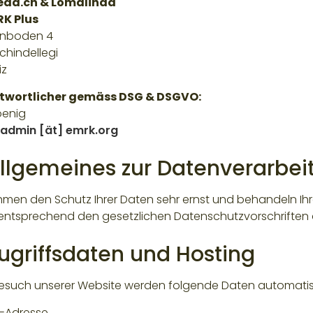
eda.ch & Lomalinda
RK Plus
enboden 4
chindellegi
iz
twortlicher gemäss DSG & DSGVO:
oenig
admin [ät] emrk.org
Allgemeines zur Datenverarbei
hmen den Schutz Ihrer Daten sehr ernst und behandeln I
entsprechend den gesetzlichen Datenschutzvorschriften
Zugriffsdaten und Hosting
esuch unserer Website werden folgende Daten automatis
P-Adresse