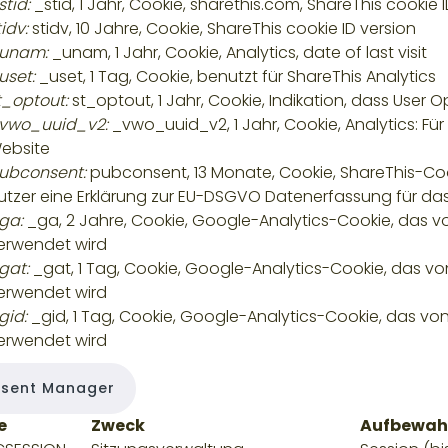
stid:
_stid, 1 Jahr, Cookie, sharethis.com, ShareThis cookie 
tidv:
stidv, 10 Jahre, Cookie, ShareThis cookie ID version
unam:
_unam, 1 Jahr, Cookie, Analytics, date of last visit
uset:
_uset, 1 Tag, Cookie, benutzt für ShareThis Analytics
t_optout:
st_optout, 1 Jahr, Cookie, Indikation, dass User
vwo_uuid_v2:
_vwo_uuid_v2, 1 Jahr, Cookie, Analytics: Fü
ebsite
ubconsent:
pubconsent, 13 Monate, Cookie, ShareThis-Coo
utzer eine Erklärung zur EU-DSGVO Datenerfassung für da
ga:
_ga, 2 Jahre, Cookie, Google-Analytics-Cookie, das v
erwendet wird
gat:
_gat, 1 Tag, Cookie, Google-Analytics-Cookie, das vo
erwendet wird
gid:
_gid, 1 Tag, Cookie, Google-Analytics-Cookie, das vo
erwendet wird
sent Manager
e
Zweck
Aufbewah