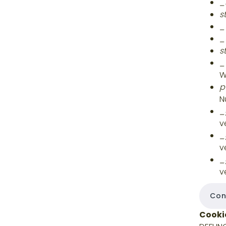
_
s
_
_
s
_
W
p
N
_
v
_
v
_
v
Con
Cooki