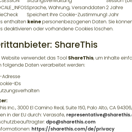
CSESSION
Sitzungsverwaltung
Session (b
OCALE_INFOS
Sprache, Währung, Versanddaten
2 Jahre
ieCheck
Speichert Ihre Cookie-Zustimmung
1 Jahr
s enthalten
keine
personenbezogenen Daten. Sie können 
s deaktivieren oder vorhandene Cookies löschen.
Drittanbieter: ShareThis
 Website verwendet das Tool
ShareThis
, um Inhalte einf
 folgende Daten verarbeitet werden:
P-Adresse
ookie-IDs
utzungsverhalten
er:
is Inc., 3000 El Camino Real, Suite 150, Palo Alto, CA 94306
ten in der EU durch: Verasafe,
representative@sharethis
chutzbeauftragter:
dpo@sharethis.com
nformationen:
https://sharethis.com/de/privacy