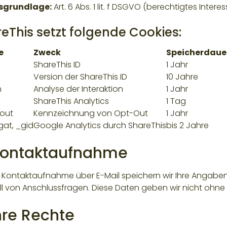
sgrundlage:
Art. 6 Abs. 1 lit. f DSGVO (berechtigtes Interes
eThis setzt folgende Cookies:
e
Zweck
Speicherdaue
ShareThis ID
1 Jahr
Version der ShareThis ID
10 Jahre
m
Analyse der Interaktion
1 Jahr
ShareThis Analytics
1 Tag
out
Kennzeichnung von Opt-Out
1 Jahr
gat, _gid
Google Analytics durch ShareThis
bis 2 Jahre
Kontaktaufnahme
r Kontaktaufnahme über E-Mail speichern wir Ihre Angabe
ll von Anschlussfragen. Diese Daten geben wir nicht ohne Ih
Ihre Rechte