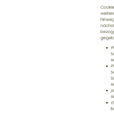
Cookie
weiter
hinweg
nächst
bezoge
gegebe
P
S
A
P
S
S
A
j
A
G
R