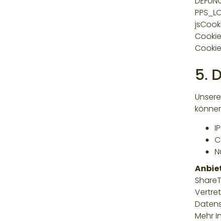
DEFUN
PPS_L
jsCook
Cookie
Cookie
5. 
Unsere
können
I
C
N
Anbiet
ShareTh
Vertre
Datens
Mehr I