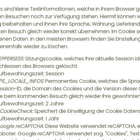
s sind kleine Textinformationen, welche in Ihrem Browser
en Besuchen noch zur Verfügung stehen. Hiermit können wi
 beibehalten und ihnen Ihre Sprache, Währung, Lieferlan
en Besuch gleich wieder korrekt übernehmen. Im Cookie se
nen Daten. In den meisten Browsern finden Sie Einstell
nenfalls wieder zu löschen.
EPPERSESS:
Sitzungscookie, welches Ihre aktuelle Session id
chliessen des Browsers gelöscht.
ufbewahrungszeit: Session
PS_LOCALE_INFOS:
Permanentes Cookie, welches die Sprac
ession-ID, die Domain des Cookies und die Version dieser C
ie beim kommenden Besuch gleich wieder Ihre gewohnten Ei
ufbewahrungszeit: 2 Jahre
sCookieCheck:
Speichert die Einwilligung der Cookie Dat
ufbewahrungszeit: 1 Jahr
oogle reCAPTCHA:
Diese Website verwendet reCAPTCHA, ei
oboter. Google reCAPTCHA verwendet sog. "Cookies", Text