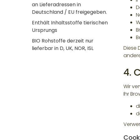
an Lieferadressen in
D
Deutschland / EU freigegeben.
N
W
Enthält Inhaltsstoffe tierischen
B
Ursprungs
B
BIO Rohstoffe derzeit nur
Diese 
lieferbar in D, UK, NOR, ISL
andere
4. 
Wir ve
Ihr Bro
d
d
Verwen
Cook