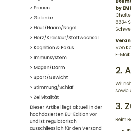
Bellm
> Frauen
by EM
Chalt
> Gelenke
8834 S
> Haut/Haare/Nägel
Schwe
> Herz/Kreislauf/Stoffwechsel
Veran
> Kognition & Fokus
Von K
E-Mail:
> Immunsystem
> Magen/Darm
2. 
> Sport/Gewicht
Wir ne
> Stimmung/Schlaf
sowie 
> Zellvitalität
3. 
Dieser Artikel liegt aktuell in der
hochdosierten EU-Edition vor
Beim B
und ist regulatorisch
ausschliesslich für den Versand
I