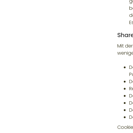
g
b
d
E
Shar
Mit de
wenige
D
P
D
R
D
D
D
D
Cookie