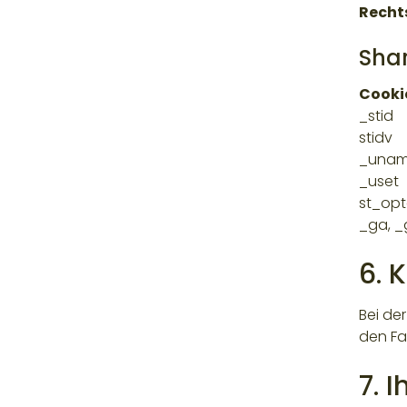
Recht
Shar
Cooki
_stid
stidv
_una
_uset
st_opt
_ga, _
6. 
Bei de
den Fa
7. 