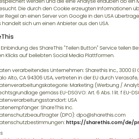
espeichert werden und die eine Analyse erlauben ob ein 
esucht. Die durch den Cookie erzeugten Informationen üb
er Regel an einen Server von Google in den USA übertrage
s handelt sich um einen Anbieter aus den USA.
eThis
r Einbindung des ShareThis "Teilen Button" Service teilen B
n Klicks auf beliebten Social Media Plattformen.
aten verarbeitendes Unternehmen: Sharethis Inc., 3000 El C
alo Alto, CA 94306 USA, vertreten in der EU durch Verasaf
atenverarbeitungskategorie: Marketing (Werbung / Analyti
echtsgrundlage gemäss EU-DSGVO: Art. 6 Abs. 1 lit. f EU-
atenverarbeitungsstandort: USA
atenempfänger: ShareThis Inc.
atenschutzbeauftragter (DPO): dpo@sharethis.com
atenschutzbestimmungen:
https://sharethis.com/de/p
s