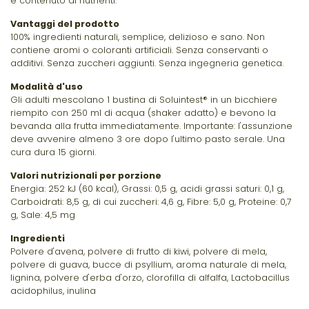
e contenuto di nutrienti.
Vantaggi del prodotto
100% ingredienti naturali, semplice, delizioso e sano. Non
contiene aromi o coloranti artificiali. Senza conservanti o
additivi. Senza zuccheri aggiunti. Senza ingegneria genetica.
Modalità d'uso
Gli adulti mescolano 1 bustina di Soluintest® in un bicchiere
riempito con 250 ml di acqua (shaker adatto) e bevono la
bevanda alla frutta immediatamente. Importante: l'assunzione
deve avvenire almeno 3 ore dopo l'ultimo pasto serale. Una
cura dura 15 giorni.
Valori nutrizionali per porzione
Energia: 252 kJ (60 kcal), Grassi: 0,5 g, acidi grassi saturi: 0,1 g,
Carboidrati: 8,5 g, di cui zuccheri: 4,6 g, Fibre: 5,0 g, Proteine: 0,7
g, Sale: 4,5 mg
Ingredienti
Polvere d'avena, polvere di frutto di kiwi, polvere di mela,
polvere di guava, bucce di psyllium, aroma naturale di mela,
lignina, polvere d'erba d'orzo, clorofilla di alfalfa, Lactobacillus
acidophilus, inulina