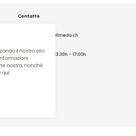
Contatto
T:
079 417-51-02
E:
bestellung@bellmeda.ch
Lunedì - Venerdì
zando il nostro sito
08:00h - 12:00h | 13:30h - 17:00h
 informazioni
arte nostra, nonché
 qui: