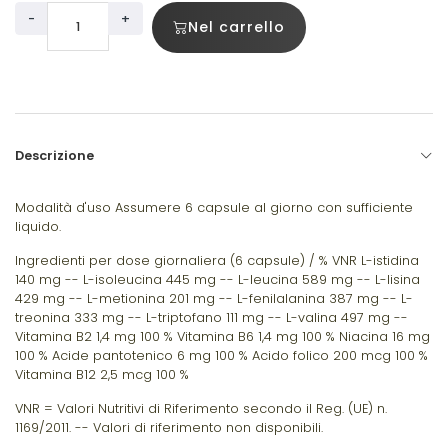
-
+
Nel carrello
Descrizione
Modalità d'uso Assumere 6 capsule al giorno con sufficiente
liquido.
Ingredienti per dose giornaliera (6 capsule) / % VNR L-istidina
140 mg -- L-isoleucina 445 mg -- L-leucina 589 mg -- L-lisina
429 mg -- L-metionina 201 mg -- L-fenilalanina 387 mg -- L-
treonina 333 mg -- L-triptofano 111 mg -- L-valina 497 mg --
Vitamina B2 1,4 mg 100 % Vitamina B6 1,4 mg 100 % Niacina 16 mg
100 % Acide pantotenico 6 mg 100 % Acido folico 200 mcg 100 %
Vitamina B12 2,5 mcg 100 %
VNR = Valori Nutritivi di Riferimento secondo il Reg. (UE) n.
1169/2011. -- Valori di riferimento non disponibili.