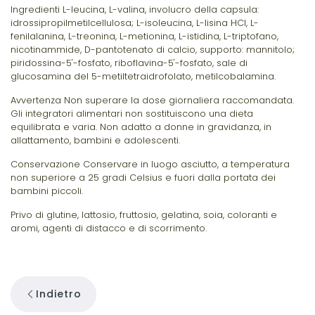
Ingredienti L-leucina, L-valina, involucro della capsula:
idrossipropilmetilcellulosa; L-isoleucina, L-lisina HCl, L-
fenilalanina, L-treonina, L-metionina, L-istidina, L-triptofano,
nicotinammide, D-pantotenato di calcio, supporto: mannitolo;
piridossina-5'-fosfato, riboflavina-5'-fosfato, sale di
glucosamina del 5-metiltetraidrofolato, metilcobalamina.
Avvertenza Non superare la dose giornaliera raccomandata.
Gli integratori alimentari non sostituiscono una dieta
equilibrata e varia. Non adatto a donne in gravidanza, in
allattamento, bambini e adolescenti.
Conservazione Conservare in luogo asciutto, a temperatura
non superiore a 25 gradi Celsius e fuori dalla portata dei
bambini piccoli.
Privo di glutine, lattosio, fruttosio, gelatina, soia, coloranti e
aromi, agenti di distacco e di scorrimento.
Indietro