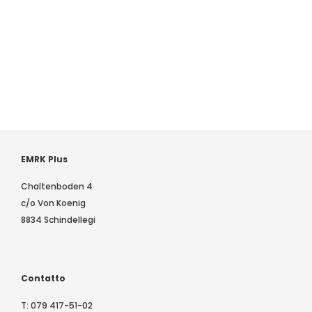
EMRK Plus
Chaltenboden 4
c/o Von Koenig
8834 Schindellegi
Contatto
T:
079 417-51-02