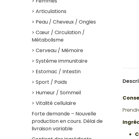
> Femmes
> Articulations
> Peau / Cheveux / Ongles
> Cœur / Circulation /
Métabolisme
> Cerveau / Mémoire
> Système immunitaire
> Estomac / Intestin
Descri
> Sport / Poids
> Humeur / Sommeil
Consei
> Vitalité cellulaire
Prendre
Forte demande – Nouvelle
production en cours. Délai de
Ingréd
livraison variable
C