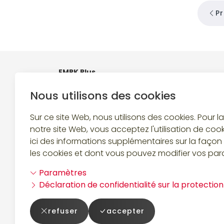
P
EMRK Plus
Chaltenboden 4
Nous utilisons des cookies
c/o Von Koenig
8834 Schindellegi
Sur ce site Web, nous utilisons des cookies. Pour l
notre site Web, vous acceptez l'utilisation de coo
ici des informations supplémentaires sur la façon 
les cookies et dont vous pouvez modifier vos par
Paramètres
Suivez-nous
Déclaration de confidentialité sur la protectio
refuser
accepter