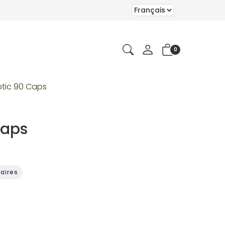
0
otic 90 Caps
Caps
aires