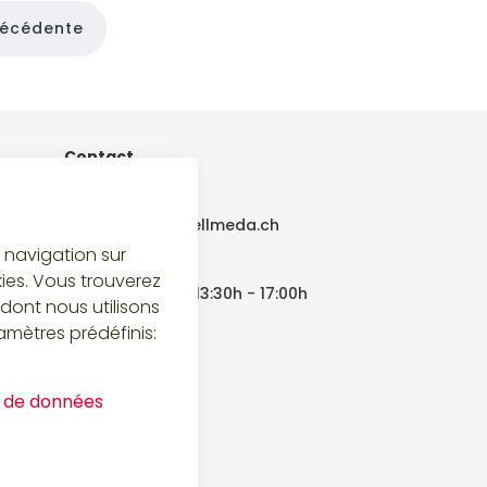
récédente
Contact
T:
079 417-51-02
E:
bestellung@bellmeda.ch
a navigation sur
lundi - vendredi
kies. Vous trouverez
08:00h - 12:00h | 13:30h - 17:00h
dont nous utilisons
amètres prédéfinis:
n de données