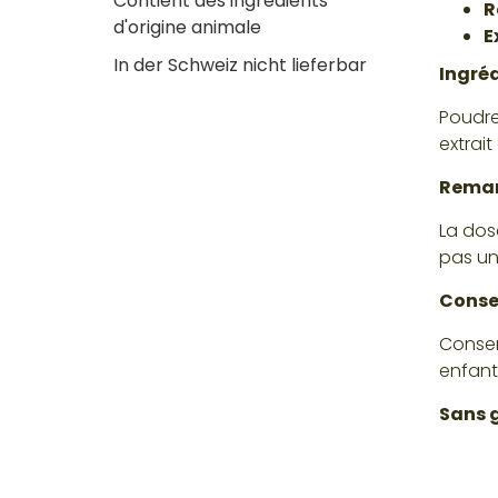
Contient des ingrédients
R
d'origine animale
E
In der Schweiz nicht lieferbar
Ingré
Poudre
extrai
Rema
La dos
pas un
Conse
Conser
enfant
Sans g