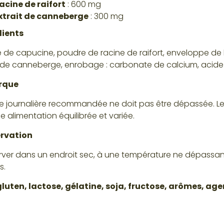
acine de raifort
: 600 mg
xtrait de canneberge
: 300 mg
dients
 de capucine, poudre de racine de raifort, enveloppe de l
t de canneberge, enrobage : carbonate de calcium, acide
rque
e journalière recommandée ne doit pas être dépassée. L
e alimentation équilibrée et variée.
rvation
ver dans un endroit sec, à une température ne dépassant
s.
luten, lactose, gélatine, soja, fructose, arômes, a