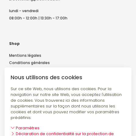
lundi - vendredi
08:00h - 12:00h | 13:30h - 17:00h
Shop
Mentions légales
Conditions générales
Déclaration de confidentialité
Nous utilisons des cookies
Expédition et paiement
Contact
Sur ce site Web, nous utilisons des cookies. Pour la
navigation sur notre site Web, vous acceptez l'utilisation
de cookies. Vous trouverez ici des informations
supplémentaires sur la façon dont nous utilisons les
Suivez-nous
cookies et dont vous pouvez modifier vos paramètres
prédéfinis:
Paramètres
Déclaration de confidentialité sur la protection de