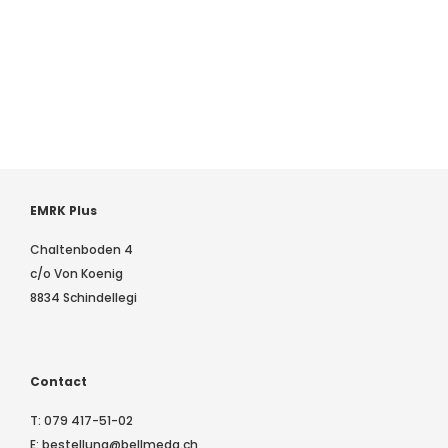
EMRK Plus
Chaltenboden 4
c/o Von Koenig
8834 Schindellegi
Contact
T:
079 417-51-02
E:
bestellung@bellmeda.ch