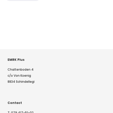
EMRK Plus
Chaltenboden 4
c/o Von Koenig
8834 Schindellegi
Contact
T:
079 417-51-02