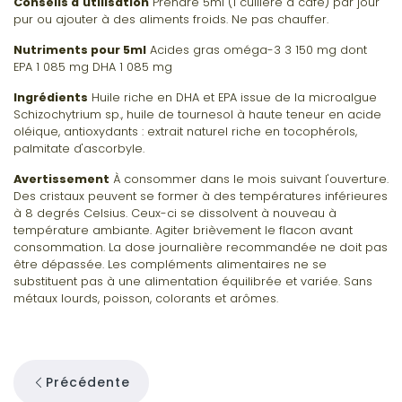
Conseils d'utilisation
Prendre 5ml (1 cuillère à café) par jour
pur ou ajouter à des aliments froids. Ne pas chauffer.
Nutriments pour 5ml
Acides gras oméga-3 3 150 mg dont
EPA 1 085 mg DHA 1 085 mg
Ingrédients
Huile riche en DHA et EPA issue de la microalgue
Schizochytrium sp., huile de tournesol à haute teneur en acide
oléique, antioxydants : extrait naturel riche en tocophérols,
palmitate d'ascorbyle.
Avertissement
À consommer dans le mois suivant l'ouverture.
Des cristaux peuvent se former à des températures inférieures
à 8 degrés Celsius. Ceux-ci se dissolvent à nouveau à
température ambiante. Agiter brièvement le flacon avant
consommation. La dose journalière recommandée ne doit pas
être dépassée. Les compléments alimentaires ne se
substituent pas à une alimentation équilibrée et variée. Sans
métaux lourds, poisson, colorants et arômes.
Précédente