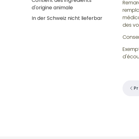
Contient des ingrédients
Remarq
d'origine animale
rempla
médica
In der Schweiz nicht lieferbar
des voi
Conser
Exempt
d'écou
P