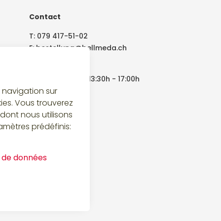
Contact
T:
079 417-51-02
E:
bestellung@bellmeda.ch
lundi - vendredi
08:00h - 12:00h | 13:30h - 17:00h
a navigation sur
kies. Vous trouverez
dont nous utilisons
amètres prédéfinis:
n de données