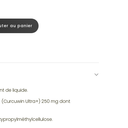
uter au panier
t de liquide.
ma (Curcuwin Ultra+) 250 mg dont
xypropylméthylcellulose.