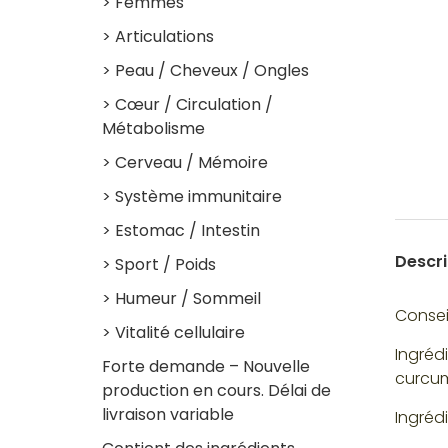
> Femmes
> Articulations
> Peau / Cheveux / Ongles
> Cœur / Circulation /
Métabolisme
> Cerveau / Mémoire
> Système immunitaire
> Estomac / Intestin
Descri
> Sport / Poids
> Humeur / Sommeil
Conseil
> Vitalité cellulaire
Ingréd
Forte demande – Nouvelle
curcu
production en cours. Délai de
livraison variable
Ingréd