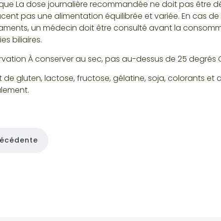
ue La dose journalière recommandée ne doit pas être d
cent pas une alimentation équilibrée et variée. En cas d
ments, un médecin doit être consulté avant la consommati
es biliaires.
vation À conserver au sec, pas au-dessus de 25 degrés Ce
 de gluten, lactose, fructose, gélatine, soja, colorants e
lement.
récédente