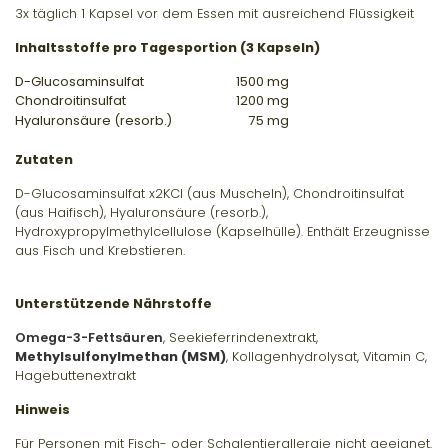
3x täglich 1 Kapsel vor dem Essen mit ausreichend Flüssigkeit
Inhaltsstoffe pro Tagesportion (3 Kapseln)
D-Glucosaminsulfat
1500 mg
Chondroitinsulfat
1200 mg
Hyaluronsäure (resorb.)
75 mg
Zutaten
D-Glucosaminsulfat x2KCl (aus Muscheln), Chondroitinsulfat
(aus Haifisch), Hyaluronsäure (resorb.),
Hydroxypropylmethylcellulose (Kapselhülle). Enthält Erzeugnisse
aus Fisch und Krebstieren.
Unterstützende Nährstoffe
Omega-3-Fettsäuren
, Seekieferrindenextrakt,
Methylsulfonylmethan (MSM)
, Kollagenhydrolysat, Vitamin C,
Hagebuttenextrakt
Hinweis
Für Personen mit Fisch- oder Schalentierallergie nicht geeignet.